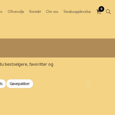
0
en
Olivenolje
Kontakt
Om oss
Smaksopplevelse
du bestselgere, favoritter og
ds
Gavepakker