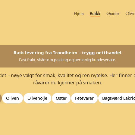
Hjem
Butikk
Guider
Oliv
Rask levering fra Trondheim – trygg netthandel
Fast frakt, skånsom pakking og personlig kundeservice.
et – nøye valgt for smak, kvalitet og ren nytelse. Her finner 
råvarer du kjenner på smaken.
Oliven
Olivenolje
Oster
Fetevarer
Bagsværd Lakri