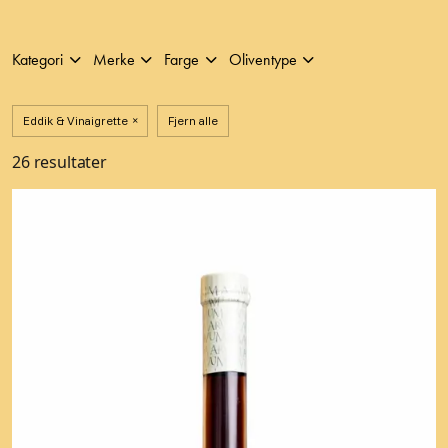
Kategori
Merke
Farge
Oliventype
Eddik & Vinaigrette
Fjern alle
26 resultater