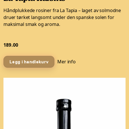
Håndplukkede rosiner fra La Tapia – laget av solmodne
druer tørket langsomt under den spanske solen for
maksimal smak og aroma.
189.00
Mer info
Legg i handlekurv