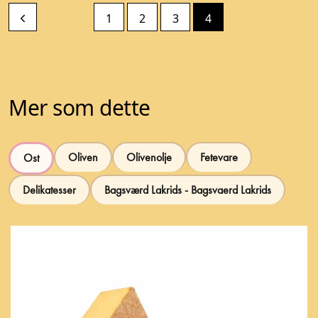
1
2
3
4
Mer som dette
Oliven
Olivenolje
Fetevare
Ost
Delikatesser
Bagsværd Lakrids - Bagsvaerd Lakrids