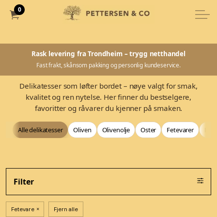
0
Rask levering fra Trondheim – trygg netthandel
Fast frakt, skånsom pakking og personlig kundeservice.
Delikatesser som løfter bordet – nøye valgt for smak,
kvalitet og ren nytelse. Her finner du bestselgere,
favoritter og råvarer du kjenner på smaken.
Alle delikatesser
Oliven
Olivenolje
Oster
Fetevarer
Bag
Filter
Fetevare
Fjern alle