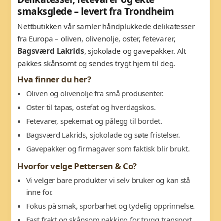
smaksglede – levert fra Trondheim
Nettbutikken vår samler håndplukkede delikatesser
fra Europa – oliven, olivenolje, oster, fetevarer,
Bagsværd Lakrids
, sjokolade og gavepakker. Alt
pakkes skånsomt og sendes trygt hjem til deg.
Hva finner du her?
Oliven og olivenolje fra små produsenter.
Oster til tapas, ostefat og hverdagskos.
Fetevarer, spekemat og pålegg til bordet.
Bagsværd Lakrids, sjokolade og søte fristelser.
Gavepakker og firmagaver som faktisk blir brukt.
Hvorfor velge Pettersen & Co?
Vi velger bare produkter vi selv bruker og kan stå
inne for.
Fokus på smak, sporbarhet og tydelig opprinnelse.
Fast frakt og skånsom pakking for trygg transport.