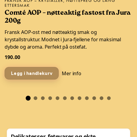
FRANSK AOP – KRYSTALLER, NØTTEPREG OG LANG
ETTERSMAK
Comté AOP – nøtteaktig fastost fra Jura
200g
Fransk AOP-ost med nøtteaktig smak og
krystallstruktur. Modnet i Jura-fjellene for maksimal
dybde og aroma. Perfekt på ostefat.
190.00
Mer info
Legg i handlekurv
Delikatesser, fetevarer og ekte