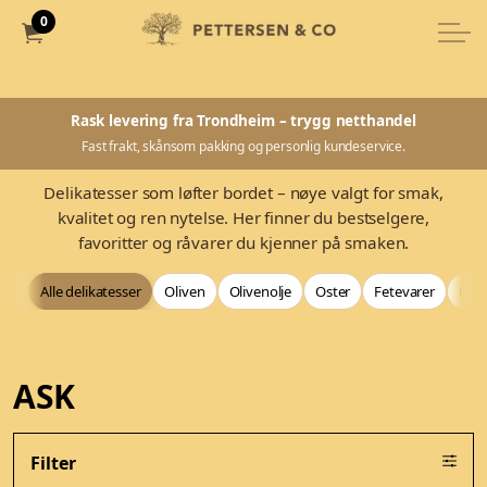
0
Rask levering fra Trondheim – trygg netthandel
Fast frakt, skånsom pakking og personlig kundeservice.
Delikatesser som løfter bordet – nøye valgt for smak,
kvalitet og ren nytelse. Her finner du bestselgere,
favoritter og råvarer du kjenner på smaken.
Alle delikatesser
Oliven
Olivenolje
Oster
Fetevarer
Bag
ASK
Filter