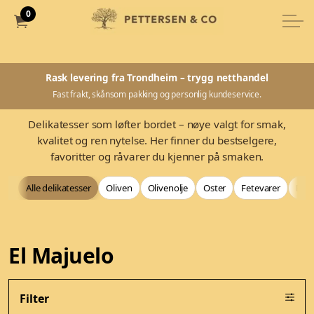
0
Rask levering fra Trondheim – trygg netthandel
Fast frakt, skånsom pakking og personlig kundeservice.
Delikatesser som løfter bordet – nøye valgt for smak,
kvalitet og ren nytelse. Her finner du bestselgere,
favoritter og råvarer du kjenner på smaken.
Alle delikatesser
Oliven
Olivenolje
Oster
Fetevarer
Bag
El Majuelo
Filter