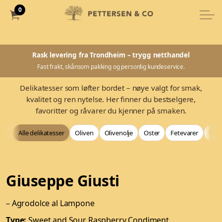
0
Rask levering fra Trondheim – trygg netthandel
Fast frakt, skånsom pakking og personlig kundeservice.
Delikatesser som løfter bordet – nøye valgt for smak,
kvalitet og ren nytelse. Her finner du bestselgere,
favoritter og råvarer du kjenner på smaken.
Alle delikatesser
Oliven
Olivenolje
Oster
Fetevarer
Bag
Giuseppe Giusti
– Agrodolce al Lampone
Type:
Sweet and Sour Raspberry Condiment