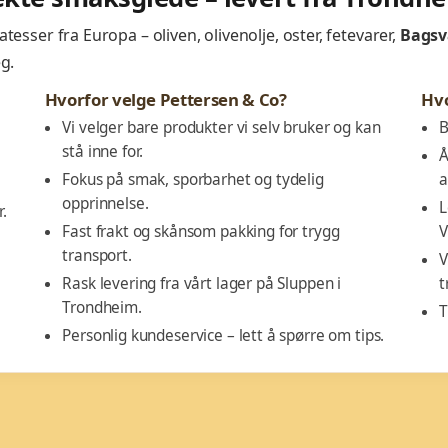
sser fra Europa – oliven, olivenolje, oster, fetevarer,
Bagsv
g.
Hvorfor velge Pettersen & Co?
Hv
Vi velger bare produkter vi selv bruker og kan
B
stå inne for.
Å
Fokus på smak, sporbarhet og tydelig
a
opprinnelse.
L
.
Fast frakt og skånsom pakking for trygg
V
transport.
V
Rask levering fra vårt lager på Sluppen i
t
Trondheim.
T
Personlig kundeservice – lett å spørre om tips.