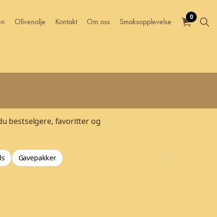
0
en
Olivenolje
Kontakt
Om oss
Smaksopplevelse
du bestselgere, favoritter og
ds
Gavepakker