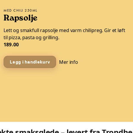
MED CHILI 250ML
Rapsolje
Lett og smakfull rapsolje med varm chilipreg. Gir et løft
til pizza, pasta og grilling.
189.00
Mer info
Legg i handlekurv
 ekte smaksglede – levert fra Trondh