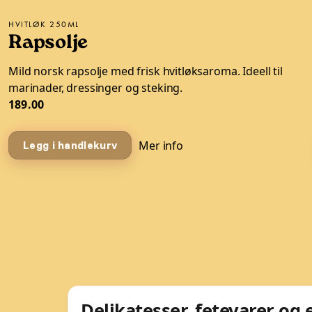
HVITLØK 250ML
Rapsolje
Mild norsk rapsolje med frisk hvitløksaroma. Ideell til
marinader, dressinger og steking.
189.00
Mer info
Legg i handlekurv
Delikatesser, fetevarer og