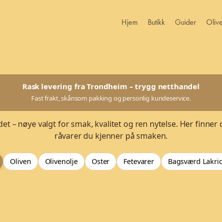
Hjem
Butikk
Guider
Oliv
Rask levering fra Trondheim – trygg netthandel
Fast frakt, skånsom pakking og personlig kundeservice.
et – nøye valgt for smak, kvalitet og ren nytelse. Her finner 
råvarer du kjenner på smaken.
Oliven
Olivenolje
Oster
Fetevarer
Bagsværd Lakri