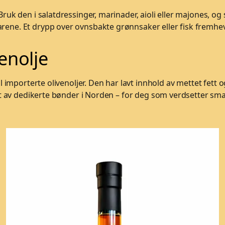
ruk den i salatdressinger, marinader, aioli eller majones, og s
arene. Et drypp over ovnsbakte grønnsaker eller fisk fremhe
venolje
til importerte olivenoljer. Den har lavt innhold av mettet fe
ert av dedikerte bønder i Norden – for deg som verdsetter sm