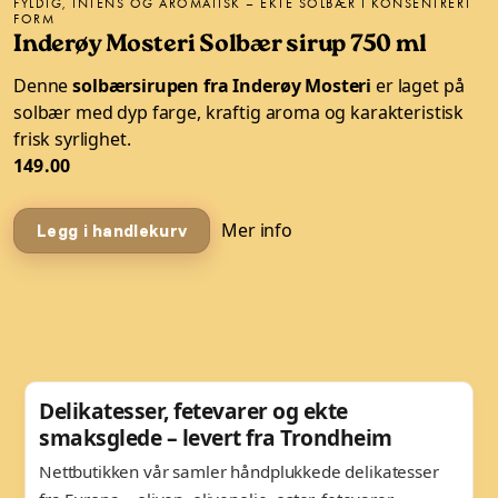
FYLDIG, INTENS OG AROMATISK – EKTE SOLBÆR I KONSENTRERT
FORM
Inderøy Mosteri Solbær sirup 750 ml
Denne
solbærsirupen fra Inderøy Mosteri
er laget på
solbær med dyp farge, kraftig aroma og karakteristisk
frisk syrlighet.
149.00
Mer info
Legg i handlekurv
Delikatesser, fetevarer og ekte
smaksglede – levert fra Trondheim
Nettbutikken vår samler håndplukkede delikatesser