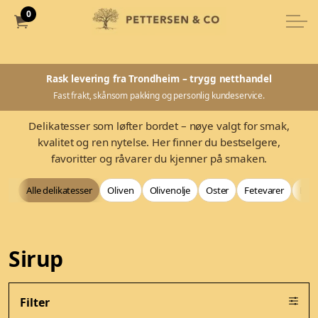
0
Rask levering fra Trondheim – trygg netthandel
Fast frakt, skånsom pakking og personlig kundeservice.
Delikatesser som løfter bordet – nøye valgt for smak,
kvalitet og ren nytelse. Her finner du bestselgere,
favoritter og råvarer du kjenner på smaken.
Alle delikatesser
Oliven
Olivenolje
Oster
Fetevarer
Bag
Sirup
Filter