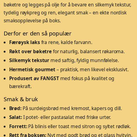
bøketre og legges på olje for å bevare en silkemyk tekstur,
tydelig røykpreg og ren, elegant smak – en ekte nordisk
smaksopplevelse på boks.
Derfor er den så populær
Færøysk laks
fra rene, kalde farvann.
Røkt over bøketre
for naturlig, balansert røkaroma.
Silkemyk tekstur
med saftig, fyldig munnfølelse.
Hermetisk gourmet
– praktisk, men likevel eksklusivt.
Produsert av FANGST
med fokus på kvalitet og
bærekraft.
Smak & bruk
Brød:
På surdeigsbrød med kremost, kapers og dill.
Salat:
I potet- eller pastasalat med friske urter.
Forrett:
På blinis eller toast med sitron og syltet rødløk.
Rett fra boksen:
Nyt med godt brød og et glass hvitvin.