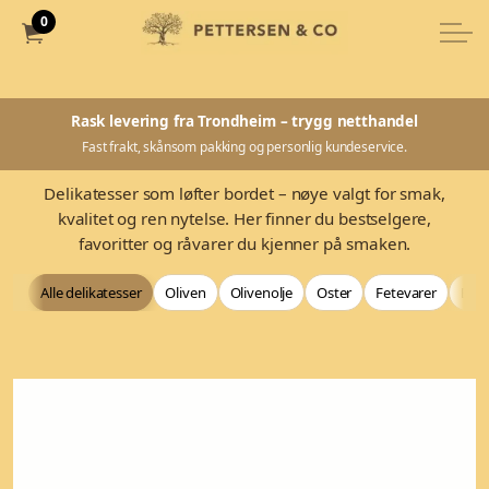
0
Rask levering fra Trondheim – trygg netthandel
Fast frakt, skånsom pakking og personlig kundeservice.
Delikatesser som løfter bordet – nøye valgt for smak,
kvalitet og ren nytelse. Her finner du bestselgere,
favoritter og råvarer du kjenner på smaken.
Alle delikatesser
Oliven
Olivenolje
Oster
Fetevarer
Bag