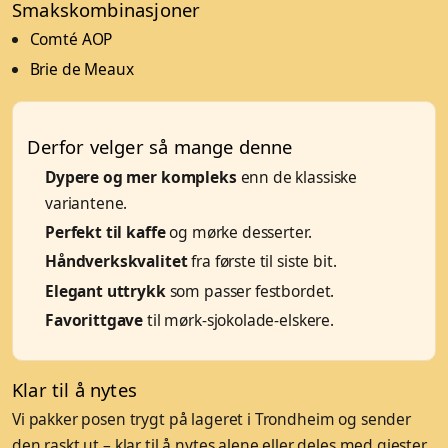
Smakskombinasjoner
Comté AOP
Brie de Meaux
Derfor velger så mange denne
Dypere og mer kompleks
enn de klassiske
variantene.
Perfekt til kaffe
og mørke desserter.
Håndverkskvalitet
fra første til siste bit.
Elegant uttrykk
som passer festbordet.
Favorittgave
til mørk-sjokolade-elskere.
Klar til å nytes
Vi pakker posen trygt på lageret i Trondheim og sender
den raskt ut – klar til å nytes alene eller deles med gjester.