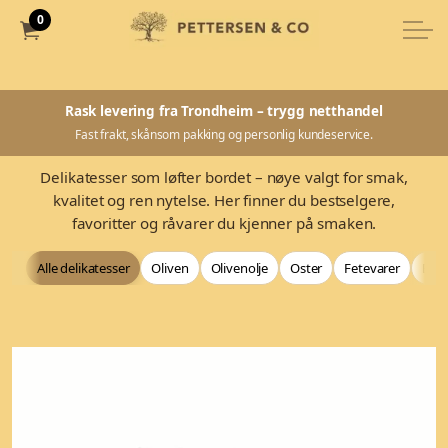
0
Rask levering fra Trondheim – trygg netthandel
Fast frakt, skånsom pakking og personlig kundeservice.
Delikatesser som løfter bordet – nøye valgt for smak,
kvalitet og ren nytelse. Her finner du bestselgere,
favoritter og råvarer du kjenner på smaken.
Alle delikatesser
Oliven
Olivenolje
Oster
Fetevarer
Bag