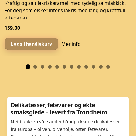
Kraftig og salt lakriskaramell med tydelig salmiakkick.
For deg som elsker intens lakris med lang og kraftfull
ettersmak.
159.00
Mer info
Legg i handlekurv
Delikatesser, fetevarer og ekte
smaksglede – levert fra Trondheim
Nettbutikken vår samler håndplukkede delikatesser
fra Europa – oliven, olivenolje, oster, fetevarer,