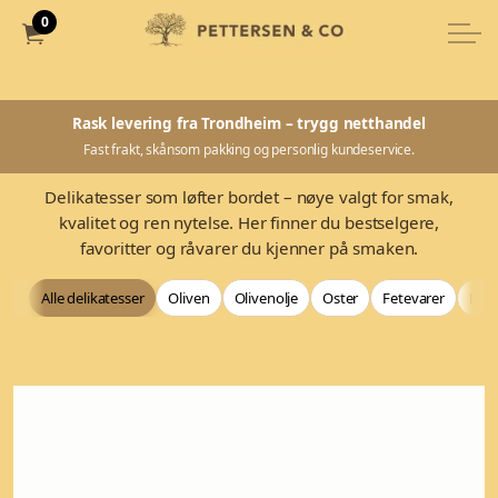
0
Rask levering fra Trondheim – trygg netthandel
Fast frakt, skånsom pakking og personlig kundeservice.
Delikatesser som løfter bordet – nøye valgt for smak,
kvalitet og ren nytelse. Her finner du bestselgere,
favoritter og råvarer du kjenner på smaken.
Alle delikatesser
Oliven
Olivenolje
Oster
Fetevarer
Bag