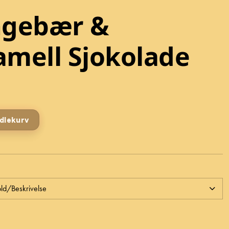
ngebær &
amell Sjokolade
ndlekurv
ld/Beskrivelse