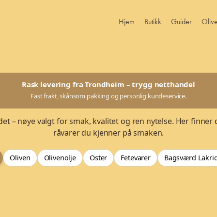
Hjem
Butikk
Guider
Oliv
Rask levering fra Trondheim – trygg netthandel
Fast frakt, skånsom pakking og personlig kundeservice.
et – nøye valgt for smak, kvalitet og ren nytelse. Her finner 
råvarer du kjenner på smaken.
Oliven
Olivenolje
Oster
Fetevarer
Bagsværd Lakri