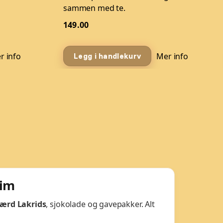
sammen med te.
149.00
r info
Mer info
Legg i handlekurv
eim
ærd Lakrids
, sjokolade og gavepakker. Alt