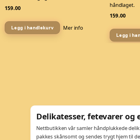
håndlaget.
159.00
159.00
Mer info
Legg i handlekurv
Legg i ha
Delikatesser, fetevarer og
Nettbutikken vår samler håndplukkede delikate
pakkes skånsomt og sendes trygt hjem til de