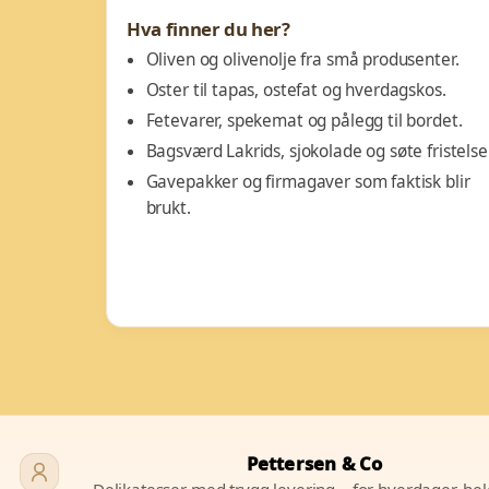
Hva finner du her?
Oliven og olivenolje fra små produsenter.
Oster til tapas, ostefat og hverdagskos.
Fetevarer, spekemat og pålegg til bordet.
Bagsværd Lakrids, sjokolade og søte fristelser
Gavepakker og firmagaver som faktisk blir
brukt.
Pettersen & Co
Delikatesser med trygg levering – for hverdager, he