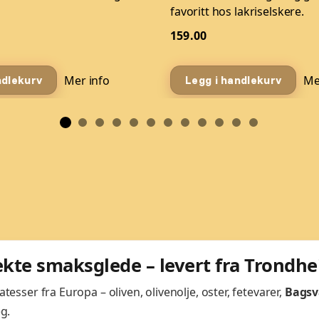
favoritt hos lakriselskere.
159.00
Mer info
Me
ndlekurv
Legg i handlekurv
 ekte smaksglede – levert fra Trondh
sser fra Europa – oliven, olivenolje, oster, fetevarer,
Bagsv
g.