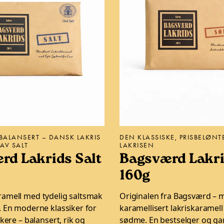
BALANSERT – DANSK LAKRIS
DEN KLASSISKE, PRISBELØN
AV SALT
LAKRISEN
rd Lakrids Salt
Bagsværd Lakri
160g
ramell med tydelig saltsmak
Originalen fra Bagsværd – 
. En moderne klassiker for
karamellisert lakriskaramel
skere – balansert, rik og
sødme. En bestselger og ga