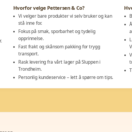
Hvorfor velge Pettersen & Co?
Hv
Vi velger bare produkter vi selv bruker og kan
B
stå inne for.
Å
Fokus på smak, sporbarhet og tydelig
a
opprinnelse.
L
.
Fast frakt og skånsom pakking for trygg
V
transport.
V
Rask levering fra vårt lager på Sluppen i
t
Trondheim.
T
Personlig kundeservice – lett å spørre om tips.
lger og