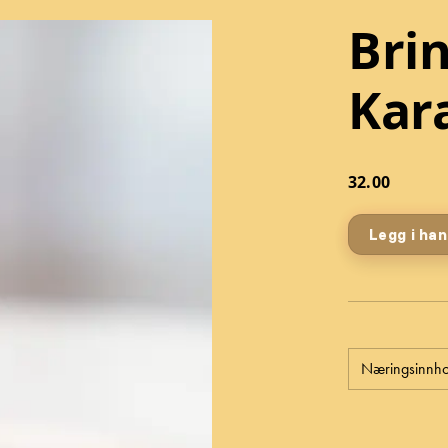
Bri
Kar
32.00
Legg i ha
Næringsinnho