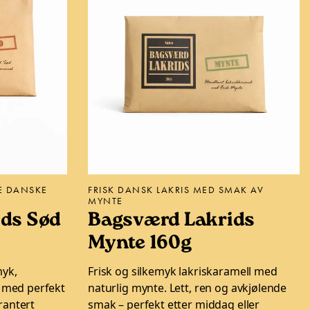
TE DANSKE
FRISK DANSK LAKRIS MED SMAK AV
MYNTE
ds Sød
Bagsværd Lakrids
Mynte 160g
myk,
Frisk og silkemyk lakriskaramell med
l med perfekt
naturlig mynte. Lett, ren og avkjølende
rantert
smak – perfekt etter middag eller