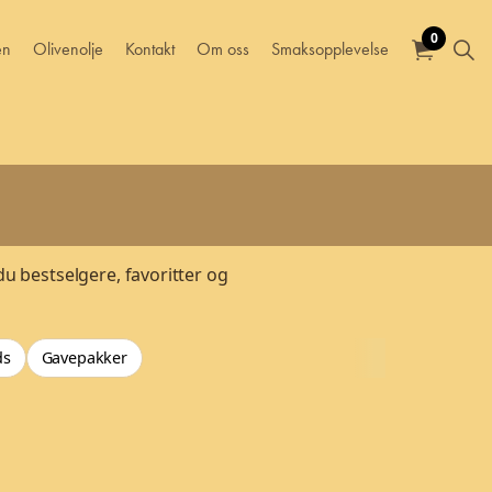
0
en
Olivenolje
Kontakt
Om oss
Smaksopplevelse
du bestselgere, favoritter og
ds
Gavepakker