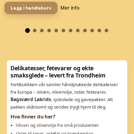
Mer info
Legg i handlekurv
Delikatesser, fetevarer og ekte
smaksglede – levert fra Trondheim
Nettbutikken vår samler håndplukkede delikatesser
fra Europa – oliven, olivenolje, oster, fetevarer,
Bagsværd Lakrids
, sjokolade og gavepakker. Alt
pakkes skånsomt og sendes trygt hjem til deg.
Hva finner du her?
Oliven og olivenolje fra små produsenter.
Oster til tapas, ostefat og hverdagskos.