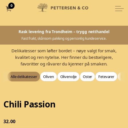
0
Rask levering fra Trondheim – trygg netthandel
Fast frakt, skånsom pakking og personlig kundeservice.
Delikatesser som løfter bordet – nøye valgt for smak,
kvalitet og ren nytelse. Her finner du bestselgere,
favoritter og råvarer du kjenner på smaken.
Alle delikatesser
Oliven
Olivenolje
Oster
Fetevarer
Bag
Chili Passion
32.00