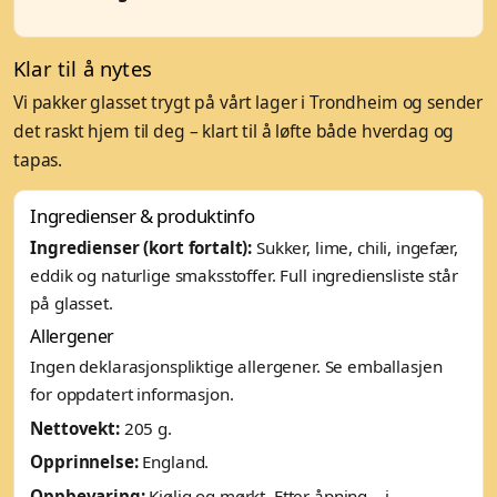
Klar til å nytes
Vi pakker glasset trygt på vårt lager i Trondheim og sender
det raskt hjem til deg – klart til å løfte både hverdag og
tapas.
Ingredienser & produktinfo
Ingredienser (kort fortalt):
Sukker, lime, chili, ingefær,
eddik og naturlige smaksstoffer. Full ingrediensliste står
på glasset.
Allergener
Ingen deklarasjonspliktige allergener. Se emballasjen
for oppdatert informasjon.
Nettovekt:
205 g.
Opprinnelse:
England.
Oppbevaring:
Kjølig og mørkt. Etter åpning – i