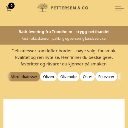
0
Rask levering fra Trondheim – trygg netthandel
Fast frakt, skånsom pakking og personlig kundeservice.
Delikatesser som løfter bordet – nøye valgt for smak,
kvalitet og ren nytelse. Her finner du bestselgere,
favoritter og råvarer du kjenner på smaken.
Alle delikatesser
Oliven
Olivenolje
Oster
Fetevarer
Bag