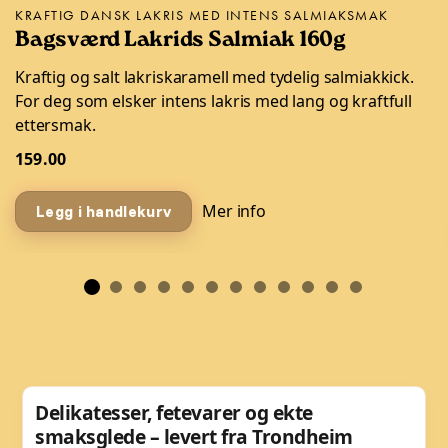
KRAFTIG DANSK LAKRIS MED INTENS SALMIAKSMAK
Bagsværd Lakrids Salmiak 160g
Kraftig og salt lakriskaramell med tydelig salmiakkick.
For deg som elsker intens lakris med lang og kraftfull
ettersmak.
159.00
Mer info
Legg i handlekurv
Delikatesser, fetevarer og ekte
smaksglede – levert fra Trondheim