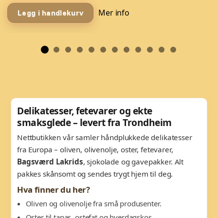
Mer info
Legg i handlekurv
Delikatesser, fetevarer og ekte
smaksglede – levert fra Trondheim
Nettbutikken vår samler håndplukkede delikatesser
fra Europa – oliven, olivenolje, oster, fetevarer,
Bagsværd Lakrids
, sjokolade og gavepakker. Alt
pakkes skånsomt og sendes trygt hjem til deg.
Hva finner du her?
Oliven og olivenolje fra små produsenter.
Oster til tapas, ostefat og hverdagskos.