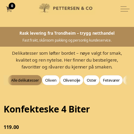
0
Rask levering fra Trondheim – trygg netthandel
Fast frakt, skånsom pakking og personlig kundeservice.
Delikatesser som løfter bordet – nøye valgt for smak,
kvalitet og ren nytelse. Her finner du bestselgere,
favoritter og råvarer du kjenner på smaken.
Alle delikatesser
Oliven
Olivenolje
Oster
Fetevarer
Bag
Konfekteske 4 Biter
119.00