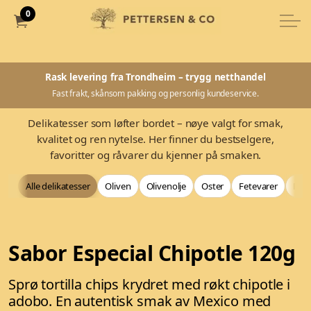
0
Rask levering fra Trondheim – trygg netthandel
Fast frakt, skånsom pakking og personlig kundeservice.
Delikatesser som løfter bordet – nøye valgt for smak,
kvalitet og ren nytelse. Her finner du bestselgere,
favoritter og råvarer du kjenner på smaken.
Alle delikatesser
Oliven
Olivenolje
Oster
Fetevarer
Bag
Sabor Especial Chipotle 120g
Sprø tortilla chips krydret med røkt chipotle i
adobo. En autentisk smak av Mexico med