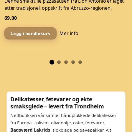
Denne smakfulle pizzasausen fra Don Antonio er laget
etter tradisjonell oppskrift fra Abruzzo-regionen.
69.00
Mer info
Legg i handlekurv
Delikatesser, fetevarer og ekte
smaksglede – levert fra Trondheim
Nettbutikken vår samler håndplukkede delikatesser
fra Europa – oliven, olivenolje, oster, fetevarer,
Bagsværd Lakrids
, sjokolade og gavepakker. Alt