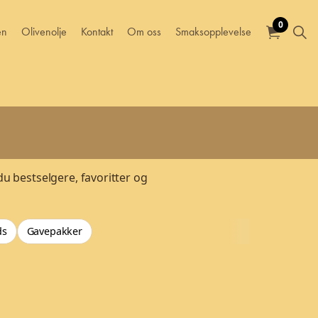
0
en
Olivenolje
Kontakt
Om oss
Smaksopplevelse
du bestselgere, favoritter og
ds
Gavepakker