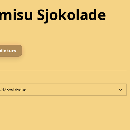
amisu Sjokolade
ndlekurv
ld/Beskrivelse