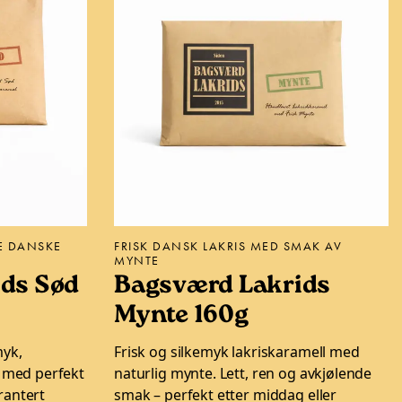
TE DANSKE
FRISK DANSK LAKRIS MED SMAK AV
MYNTE
ds Sød
Bagsværd Lakrids
Mynte 160g
myk,
Frisk og silkemyk lakriskaramell med
l med perfekt
naturlig mynte. Lett, ren og avkjølende
rantert
smak – perfekt etter middag eller