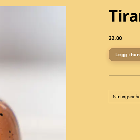
Tir
32.00
Legg i ha
Næringsinnho