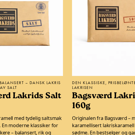
BALANSERT – DANSK LAKRIS
DEN KLASSISKE, PRISBELØN
AV SALT
LAKRISEN
rd Lakrids Salt
Bagsværd Lakri
160g
ramell med tydelig saltsmak
Originalen fra Bagsværd – 
. En moderne klassiker for
karamellisert lakriskaramel
skere – balansert, rik og
sødme. En bestselger og ga