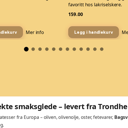
favoritt hos lakriselskere.
159.00
Mer info
Me
ndlekurv
Legg i handlekurv
 ekte smaksglede – levert fra Trondh
sser fra Europa – oliven, olivenolje, oster, fetevarer,
Bagsv
g.