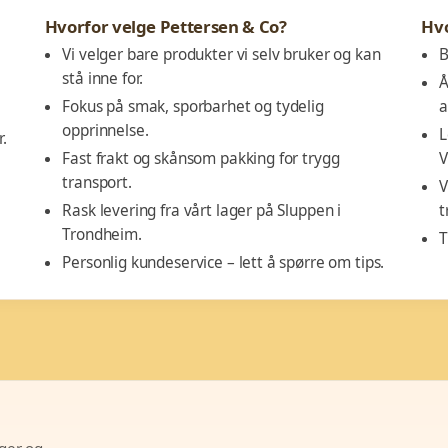
Hvorfor velge Pettersen & Co?
Hv
Vi velger bare produkter vi selv bruker og kan
B
stå inne for.
Å
Fokus på smak, sporbarhet og tydelig
a
opprinnelse.
L
.
Fast frakt og skånsom pakking for trygg
V
transport.
V
Rask levering fra vårt lager på Sluppen i
t
Trondheim.
T
Personlig kundeservice – lett å spørre om tips.
lger og