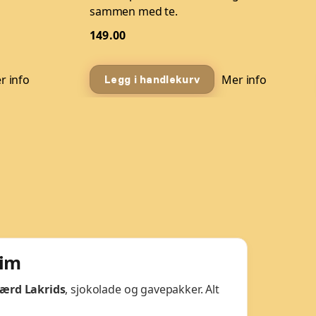
sammen med te.
149.00
r info
Mer info
Legg i handlekurv
eim
ærd Lakrids
, sjokolade og gavepakker. Alt