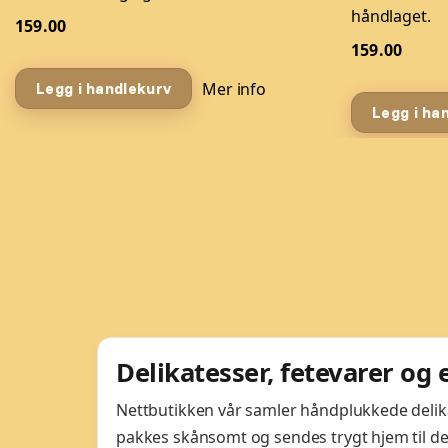
håndlaget.
159.00
159.00
Mer info
Legg i handlekurv
Legg i ha
Delikatesser, fetevarer og
Nettbutikken vår samler håndplukkede delikate
pakkes skånsomt og sendes trygt hjem til de