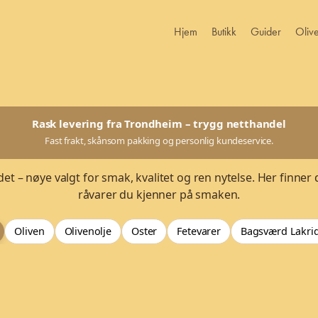
Hjem
Butikk
Guider
Oliv
Rask levering fra Trondheim – trygg netthandel
Fast frakt, skånsom pakking og personlig kundeservice.
et – nøye valgt for smak, kvalitet og ren nytelse. Her finner 
råvarer du kjenner på smaken.
Oliven
Olivenolje
Oster
Fetevarer
Bagsværd Lakri