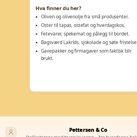
Hva finner du her?
Oliven og olivenolje fra små produsenter.
Oster til tapas, ostefat og hverdagskos.
Fetevarer, spekemat og pålegg til bordet.
Bagsværd Lakrids, sjokolade og søte fristelser
Gavepakker og firmagaver som faktisk blir
brukt.
Pettersen & Co
Delikatesser med trygg levering – for hverdager, he