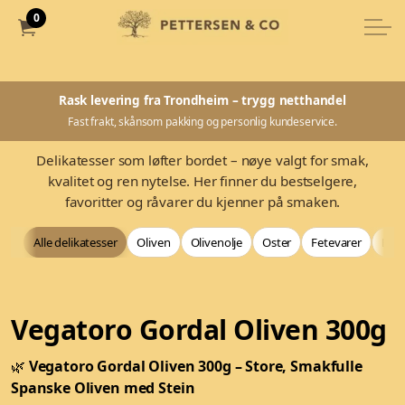
0
Rask levering fra Trondheim – trygg netthandel
Fast frakt, skånsom pakking og personlig kundeservice.
Delikatesser som løfter bordet – nøye valgt for smak,
kvalitet og ren nytelse. Her finner du bestselgere,
favoritter og råvarer du kjenner på smaken.
Alle delikatesser
Oliven
Olivenolje
Oster
Fetevarer
Bag
Vegatoro Gordal Oliven 300g
🌿
Vegatoro Gordal Oliven 300g – Store, Smakfulle
Spanske Oliven med Stein