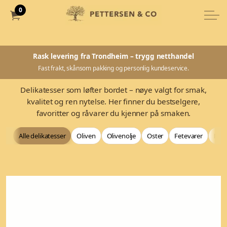
0
Rask levering fra Trondheim – trygg netthandel
Fast frakt, skånsom pakking og personlig kundeservice.
Delikatesser som løfter bordet – nøye valgt for smak,
kvalitet og ren nytelse. Her finner du bestselgere,
favoritter og råvarer du kjenner på smaken.
Alle delikatesser
Oliven
Olivenolje
Oster
Fetevarer
Bag