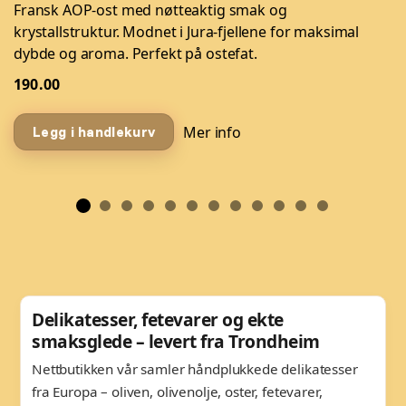
Fransk AOP-ost med nøtteaktig smak og
krystallstruktur. Modnet i Jura-fjellene for maksimal
dybde og aroma. Perfekt på ostefat.
190.00
Mer info
Legg i handlekurv
Delikatesser, fetevarer og ekte
smaksglede – levert fra Trondheim
Nettbutikken vår samler håndplukkede delikatesser
fra Europa – oliven, olivenolje, oster, fetevarer,