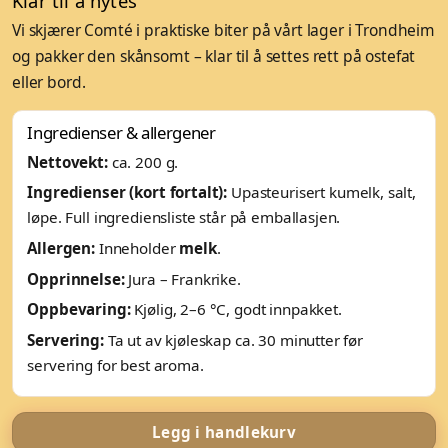
Klar til å nytes
Vi skjærer Comté i praktiske biter på vårt lager i Trondheim
og pakker den skånsomt – klar til å settes rett på ostefat
eller bord.
Ingredienser & allergener
Nettovekt:
ca. 200 g.
Ingredienser (kort fortalt):
Upasteurisert kumelk, salt,
løpe. Full ingrediensliste står på emballasjen.
Allergen:
Inneholder
melk
.
Opprinnelse:
Jura – Frankrike.
Oppbevaring:
Kjølig, 2–6 °C, godt innpakket.
Servering:
Ta ut av kjøleskap ca. 30 minutter før
servering for best aroma.
Legg i handlekurv