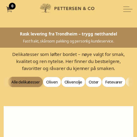
0
Rask levering fra Trondheim – trygg netthandel
Fast frakt, skånsom pakking og personlig kundeservice.
Delikatesser som løfter bordet – nøye valgt for smak,
kvalitet og ren nytelse. Her finner du bestselgere,
favoritter og råvarer du kjenner på smaken.
Alle delikatesser
Oliven
Olivenolje
Oster
Fetevarer
Bag