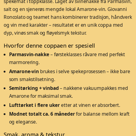
spekemat i toppklasse. Laget av svinenakke fra Parmasvin,
salt og en sjenerøs mengde lokal Amarone-vin. Giovanni
Roncolato og teamet hans kombinerer tradisjon, håndverk
og vin med karakter – resultatet er en unik coppa med
dyp, vinøs smak og fløyelsmyk tekstur.
Hvorfor denne coppaen er spesiell
Parmasvin-nakke
– førsteklasses råvare med perfekt
marmorering.
Amarone-vin
brukes i selve spekeprosessen – ikke bare
som smakstilsetning.
Semitørking + vinbad
– nakkene vakuumpakkes med
Amarone for maksimal smak.
Lufttørket i flere uker
etter at vinen er absorbert.
Modnet totalt ca. 6 måneder
for balanse mellom kraft
og eleganse.
Smak, aroma & tekstur