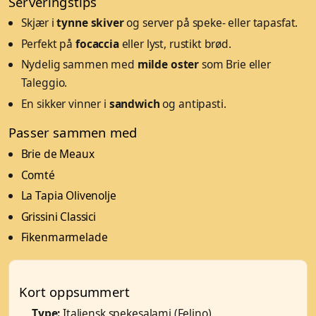
Serveringstips
Skjær i
tynne skiver
og server på speke- eller tapasfat.
Perfekt på
focaccia
eller lyst, rustikt brød.
Nydelig sammen med
milde oster
som Brie eller
Taleggio.
En sikker vinner i
sandwich
og antipasti.
Passer sammen med
Brie de Meaux
Comté
La Tapia Olivenolje
Grissini Classici
Fikenmarmelade
Kort oppsummert
Type:
Italiensk spekesalami (Felino)