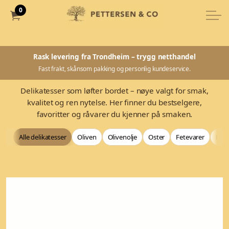
0
Rask levering fra Trondheim – trygg netthandel
Fast frakt, skånsom pakking og personlig kundeservice.
Delikatesser som løfter bordet – nøye valgt for smak,
kvalitet og ren nytelse. Her finner du bestselgere,
favoritter og råvarer du kjenner på smaken.
Alle delikatesser
Oliven
Olivenolje
Oster
Fetevarer
Bag