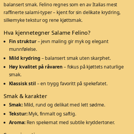
balansert smak. Felino regnes som en av Italias mest
raffinerte salami-typer – kjent for sin delikate krydring,
silkemyke tekstur og rene kjøttsmak.
Hva kjennetegner Salame Felino?
Fin struktur
– jevn maling gir myk og elegant
munnfølelse.
Mild krydring
– balansert smak uten skarphet.
Høy kvalitet på råvaren
– fokus på kjøttets naturlige
smak.
Klassisk stil
– en trygg favoritt på spekefatet.
Smak & karakter
Smak:
Mild, rund og delikat med lett sødme.
Tekstur:
Myk, finmalt og saftig.
Aroma:
Ren spekemat med subtile kryddertoner.