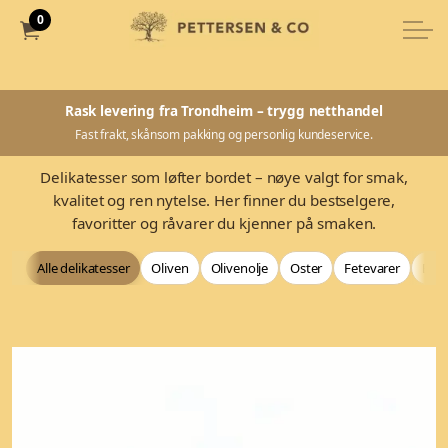
0
Rask levering fra Trondheim – trygg netthandel
Fast frakt, skånsom pakking og personlig kundeservice.
Delikatesser som løfter bordet – nøye valgt for smak,
kvalitet og ren nytelse. Her finner du bestselgere,
favoritter og råvarer du kjenner på smaken.
Alle delikatesser
Oliven
Olivenolje
Oster
Fetevarer
Bag