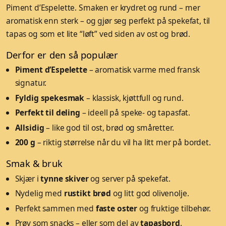
Piment d’Espelette. Smaken er krydret og rund – mer
aromatisk enn sterk – og gjør seg perfekt på spekefat, til
tapas og som et lite “løft” ved siden av ost og brød.
Derfor er den så populær
Piment d’Espelette
– aromatisk varme med fransk
signatur.
Fyldig spekesmak
– klassisk, kjøttfull og rund.
Perfekt til deling
– ideell på speke- og tapasfat.
Allsidig
– like god til ost, brød og småretter.
200 g
– riktig størrelse når du vil ha litt mer på bordet.
Smak & bruk
Skjær i
tynne skiver
og server på spekefat.
Nydelig med
rustikt brød
og litt god olivenolje.
Perfekt sammen med
faste oster
og fruktige tilbehør.
Prøv som snacks – eller som del av
tapasbord
.