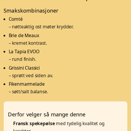
Smakskombinasjoner
Comté
– nøtteaktig ost møter krydder.
Brie de Meaux
– kremet kontrast.
La Tapia EVOO
– rund finish.
Grissini Classici
– sprøtt ved siden av.
Fikenmarmelade
– søtt/salt balanse.
Derfor velger så mange denne
Fransk spekepølse
med tydelig kvalitet og
karakter.