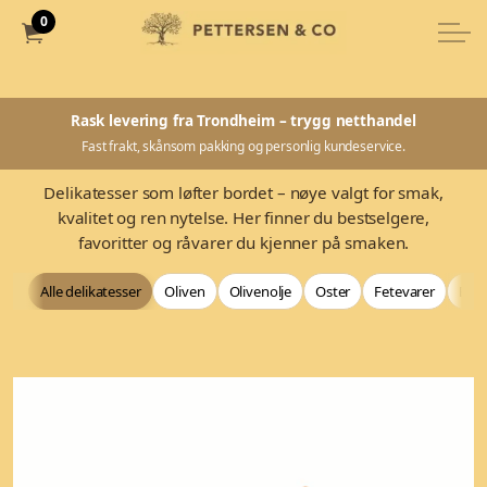
0
Rask levering fra Trondheim – trygg netthandel
Fast frakt, skånsom pakking og personlig kundeservice.
Delikatesser som løfter bordet – nøye valgt for smak,
kvalitet og ren nytelse. Her finner du bestselgere,
favoritter og råvarer du kjenner på smaken.
Alle delikatesser
Oliven
Olivenolje
Oster
Fetevarer
Bag